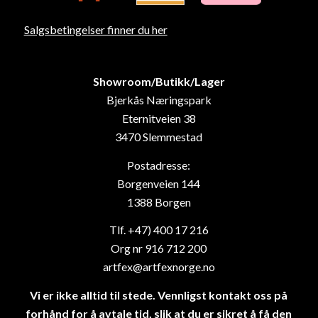
Salgsbetingelser finner du her
Showroom/Butikk/Lager
Bjerkås Næringspark
Eternitveien 38
3470 Slemmestad
Postadresse:
Borgenveien 144
1388 Borgen
Tlf. +47) 400 17 216
Org nr 916 712 200
artfex@artfexnorge.no
Vi er ikke alltid til stede. Vennligst kontakt oss på
forhånd for å avtale tid, slik at du er sikret å få den