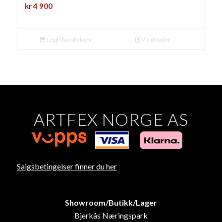
kr
4 900
Legg i handlekurv
Vis detaljer
ARTFEX NORGE AS
Salgsbetingelser finner du her
Showroom/Butikk/Lager
Bjerkås Næringspark