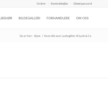
Ordrer
Kontodetaljer
Glemt passord
ILBEHØR
BILDEGALLERI
FORHANDLERE
OM OSS
Du er her:
Hjem
/
Oversikt over Lastegitter til Lynk & Co