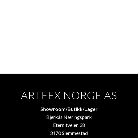
ARTFEX NORGE AS
Showroom/Butikk/Lager
Bjerkås Næringspark
Eternitveien 38
3470 Slemmestad