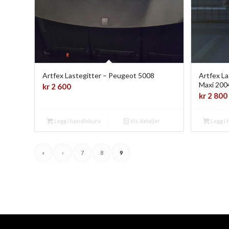
Artfex Lastegitter – Peugeot 5008
Artfex L
Maxi 200
kr
2 600
kr
2 800
Legg i handlekurv
Vis detaljer
Legg i
«
‹
7
8
9