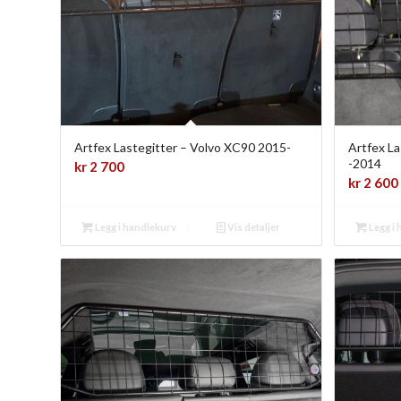
Artfex Lastegitter – Volvo XC90 2015-
Artfex La
-2014
kr
2 700
kr
2 600
Legg i handlekurv
Vis detaljer
Legg i