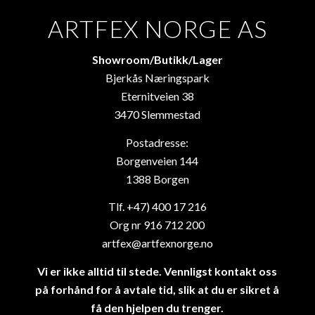
ARTFEX NORGE AS
Showroom/Butikk/Lager
Bjerkås Næringspark
Eternitveien 38
3470 Slemmestad
Postadresse:
Borgenveien 144
1388 Borgen
Tlf. +47) 400 17 216
Org nr 916 712 200
artfex@artfexnorge.no
Vi er ikke alltid til stede. Vennligst kontakt oss
på forhånd for å avtale tid, slik at du er sikret å
få den hjelpen du trenger.