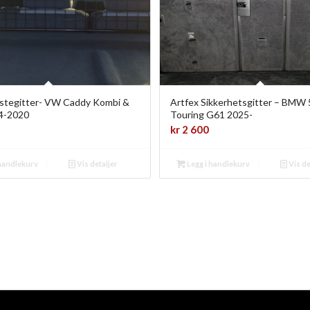
astegitter- VW Caddy Kombi &
Artfex Sikkerhetsgitter – BMW 
4-2020
Touring G61 2025-
kr
2 600
 handlekurv
Vis detaljer
Legg i handlekurv
Vis de