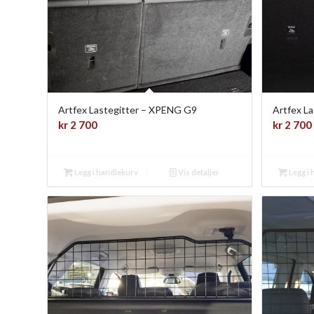
Artfex Lastegitter – XPENG G9
Artfex La
kr
2 700
kr
2 700
Legg i handlekurv
Vis detaljer
Legg i