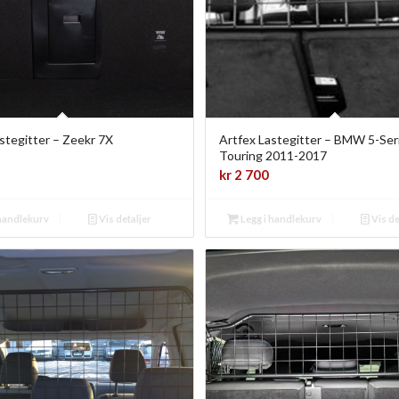
stegitter – Zeekr 7X
Artfex Lastegitter – BMW 5-Ser
Touring 2011-2017
kr
2 700
 handlekurv
Vis detaljer
Legg i handlekurv
Vis de