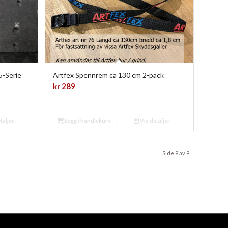
5-Serie
Artfex Spennrem ca 130 cm 2-pack
kr
289
taljer
Legg i handlekurv
Vis detaljer
Side 9 av 9