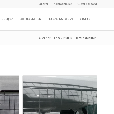
Ordrer
Kontodetaljer
Glemt passord
ILBEHØR
BILDEGALLERI
FORHANDLERE
OM OSS
Du er her:
Hjem
/
Butikk
/
Tag: Lastegitter