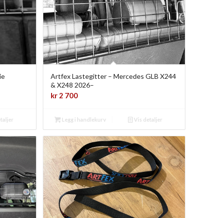
ie
Artfex Lastegitter – Mercedes GLB X244
& X248 2026–
kr
2 700
taljer
Legg i handlekurv
Vis detaljer