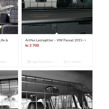
Life &
Artfex Lastegitter – VW Passat 2015–>
kr
2 700
taljer
Legg i handlekurv
Vis detaljer