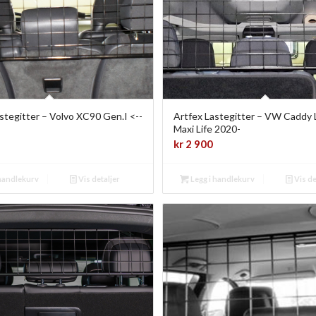
stegitter – Volvo XC90 Gen.I <--
Artfex Lastegitter – VW Caddy 
Maxi Life 2020-
kr
2 900
 handlekurv
Vis detaljer
Legg i handlekurv
Vis de