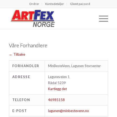
Ordrer
Kontodetaljer
Glemt passord
Våre Forhandlere
← Tilbake
FORHANDLER
MinBesteVenn, Lagunen Storsenter
ADRESSE
Laguneveien 1
Rådal 5239
Kartlegg det
TELEFON
46985158
E-POST
lagunen@minbestevenn.no