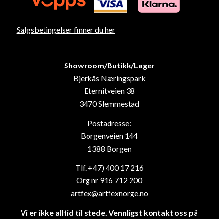
Salgsbetingelser finner du her
Showroom/Butikk/Lager
Bjerkås Næringspark
Eternitveien 38
3470 Slemmestad
Postadresse:
Borgenveien 144
1388 Borgen
Tlf. +47) 400 17 216
Org nr 916 712 200
artfex@artfexnorge.no
Vi er ikke alltid til stede. Vennligst kontakt oss på