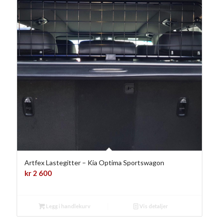
Artfex Lastegitter – Kia Optima Sportswagon
kr
2 600
Legg i handlekurv
Vis detaljer