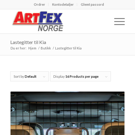
Ordrer
Kontodetaljer
Glemt passord
Lastegitter til Kia
Du er her:
Hjem
/
Butikk
/
Lastegitter til Kia
Sort by
Default
Display
16 Products per page