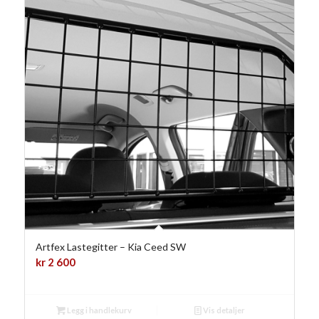
Artfex Lastegitter – Kia Ceed SW
kr
2 600
Legg i handlekurv
Vis detaljer