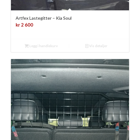
Artfex Lastegitter – Kia Soul
kr
2 600
Legg i handlekurv
Vis detaljer