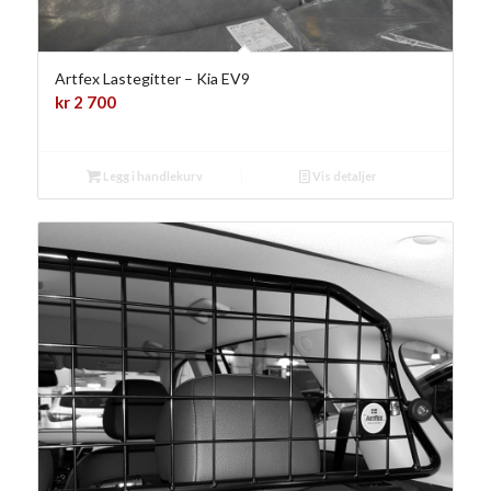
Artfex Lastegitter – Kia EV9
kr
2 700
Legg i handlekurv
Vis detaljer