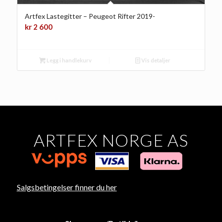
Artfex Lastegitter – Peugeot Rifter 2019-
kr
2 600
Legg i handlekurv
Vis detaljer
ARTFEX NORGE AS
Salgsbetingelser finner du her