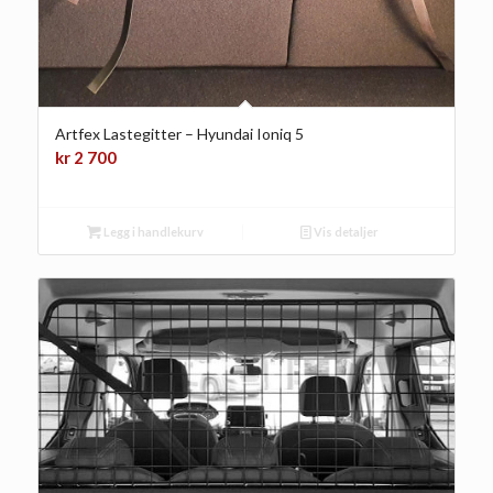
Artfex Lastegitter – Hyundai Ioniq 5
kr
2 700
Legg i handlekurv
Vis detaljer