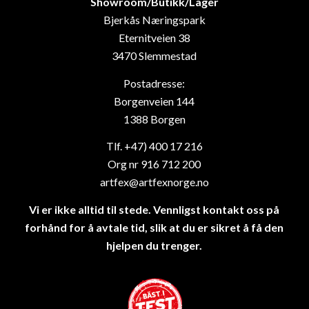
Showroom/Butikk/Lager
Bjerkås Næringspark
Eternitveien 38
3470 Slemmestad
Postadresse:
Borgenveien 144
1388 Borgen
Tlf. +47) 400 17 216
Org nr 916 712 200
artfex@artfexnorge.no
Vi er ikke alltid til stede. Vennligst kontakt oss på
forhånd for å avtale tid, slik at du er sikret å få den
hjelpen du trenger.