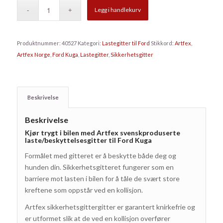
Legg i handlekurv
Produktnummer:
40527
Kategori:
Lastegitter til Ford
Stikkord:
Artfex
,
Artfex Norge
,
Ford Kuga
,
Lastegitter
,
Sikkerhetsgitter
Beskrivelse
Beskrivelse
Kjør trygt i bilen med Artfex svenskproduserte
laste/beskyttelsesgitter til Ford Kuga
Formålet med gitteret er å beskytte både deg og
hunden din.
Sikkerhets
gitteret fungerer som en
barriere mot lasten i bilen for å tåle de svært store
kreftene som oppstår ved en kollisjon.
Artfex sikkerhetsgittergitter er garantert knirkefrie og
er utformet slik at de ved en kollisjon overfører