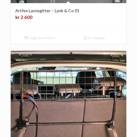
Artfex Lastegitter – Lynk & Co 01
kr
2 600
Legg i handlekurv
Vis detaljer