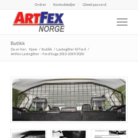
Ordrer
Kontodetaljer
Glemt passord
Butikk
Du er her:
Hjem
/
Butikk
/
Lastegitter til Ford
/
Artfex Lastegitter – Ford Kuga 2013-2019/2020