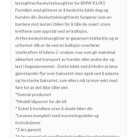
lastegitter/beskyttelsesgitter for BMW X1/iX1
Formålet med gitteret er å beskytte både deg og
hunden din.
Beskyttelsesgitteret fungerer som en
barriere mot lasten i bilen for å tåle de svært store
kreftene som oppstår ved en kollisjon.
Artfex beskyttelsesgitter er garantert knirkefrie og er
utformet slik at de ved en kollisjon overfører
støtkraften til bilens C-stolper, noe som gir maksimal
sikkerhet ved transport av hunder eller andre dyr og
last i bagasjerommet .
Dette både ved å hindre at løse
gjenstander flyr over baksetet men også ved å avlaste
og forsterke baksetet, som ellers må ta mye vekt med
fare for at det ikke tåler det.
*Svensk produsert
*
Modell tilpasset for din bil
*
Enkel å installere uten å skade bilen din
*Leveres komplett med monteringsdeler og
instruksjoner
*2 års garanti
*4 års garanti på overflatebehandling (rustbeskyttelse