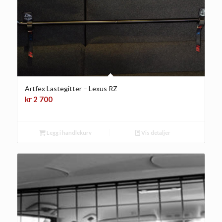
Artfex Lastegitter – Lexus RZ
kr
2 700
Legg i handlekurv
Vis detaljer