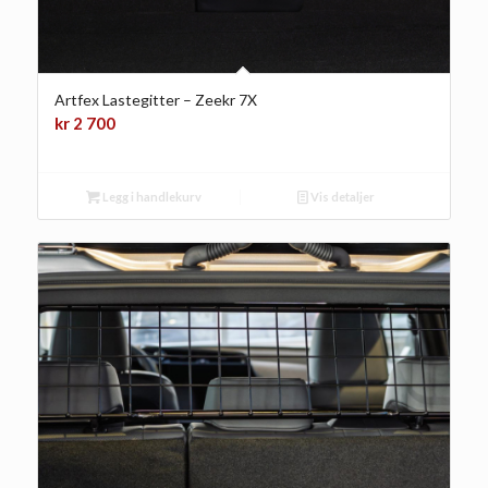
Artfex Lastegitter – Zeekr 7X
kr
2 700
Legg i handlekurv
Vis detaljer