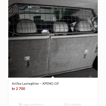
Artfex Lastegitter – XPENG G9
kr
2 700
Legg i handlekurv
Vis detaljer