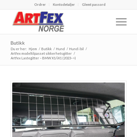
Ordrer
Kontodetaljer
Glemt passord
Butikk
Du er her:
Hjem
/
Butikk
/
Hund
/
Hund i bil
/
Artfex modeltilpasset sikkerhetsgitter
/
Artfex Lastegitter – BMW X1/iX1 (2023–>)