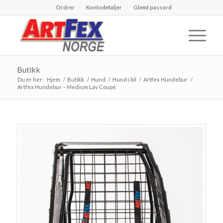
Ordrer
Kontodetaljer
Glemt passord
Butikk
Du er her:
Hjem
/
Butikk
/
Hund
/
Hund i bil
/
Artfex Hundebur
/
Artfex Hundebur – Medium Lav Coupé