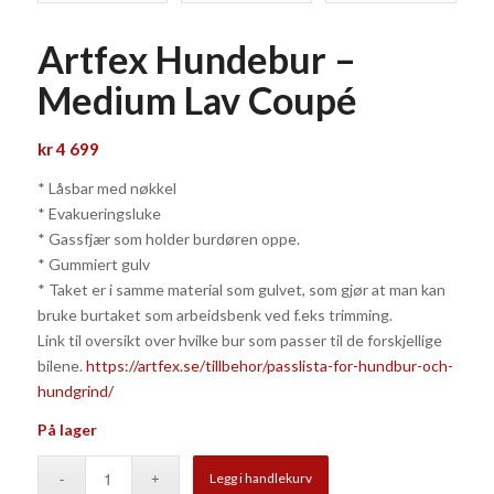
Artfex Hundebur –
Medium Lav Coupé
kr
4 699
* Låsbar med nøkkel
* Evakueringsluke
* Gassfjær som holder burdøren oppe.
* Gummiert gulv
* Taket er i samme material som gulvet, som gjør at man kan
bruke burtaket som arbeidsbenk ved f.eks trimming.
Link til oversikt over hvilke bur som passer til de forskjellige
bilene.
https://artfex.se/tillbehor/passlista-for-hundbur-och-
hundgrind/
På lager
Legg i handlekurv