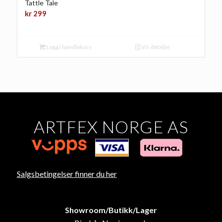
Tattle Tale
kr
299
Legg i handlekurv
Vis detaljer
ARTFEX NORGE AS
Salgsbetingelser finner du her
Showroom/Butikk/Lager