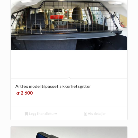
Artfex modelltilpasset sikkerhetsgitter
kr
2 600
Legg i handlekurv
Vis detaljer