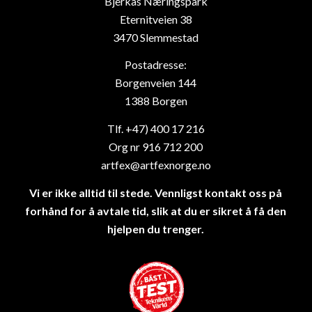
Bjerkås Næringspark
Eternitveien 38
3470 Slemmestad
Postadresse:
Borgenveien 144
1388 Borgen
Tlf. +47) 400 17 216
Org nr 916 712 200
artfex@artfexnorge.no
Vi er ikke alltid til stede. Vennligst kontakt oss på
forhånd for å avtale tid, slik at du er sikret å få den
hjelpen du trenger.