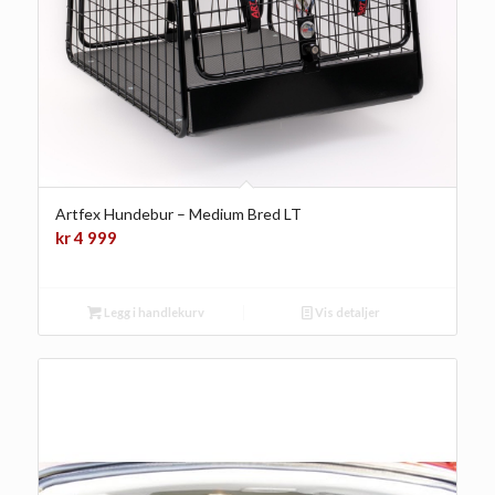
Artfex Hundebur – Medium Bred LT
kr
4 999
Legg i handlekurv
Vis detaljer