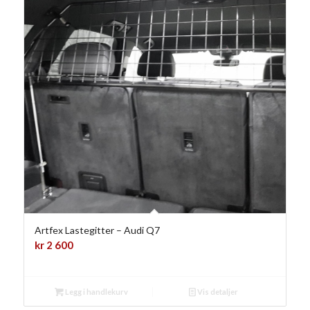
Artfex Lastegitter – Audi Q7
kr
2 600
Legg i handlekurv
Vis detaljer