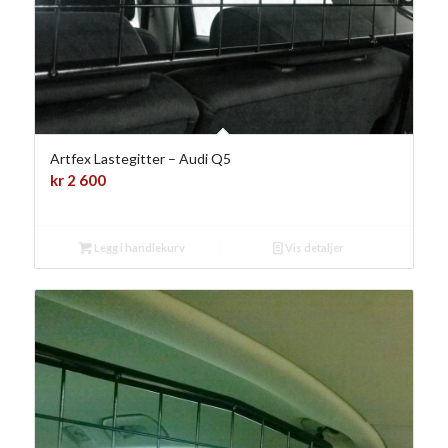
Artfex Lastegitter – Audi Q5
kr
2 600
Legg i handlekurv
Vis detaljer