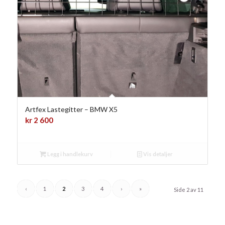
Artfex Lastegitter – BMW X5
kr
2 600
Legg i handlekurv
Vis detaljer
‹
1
2
3
4
›
»
Side 2 av 11