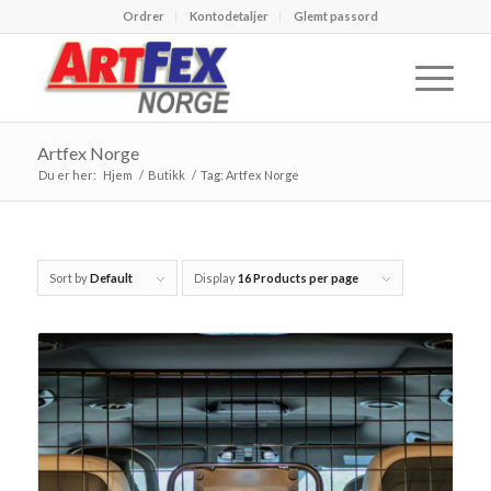
Ordrer
Kontodetaljer
Glemt passord
Artfex Norge
Du er her:
Hjem
/
Butikk
/
Tag: Artfex Norge
Sort by
Default
Display
16 Products per page