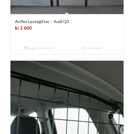
Artfex Lastegitter – Audi Q3
kr
2 600
Legg i handlekurv
Vis detaljer